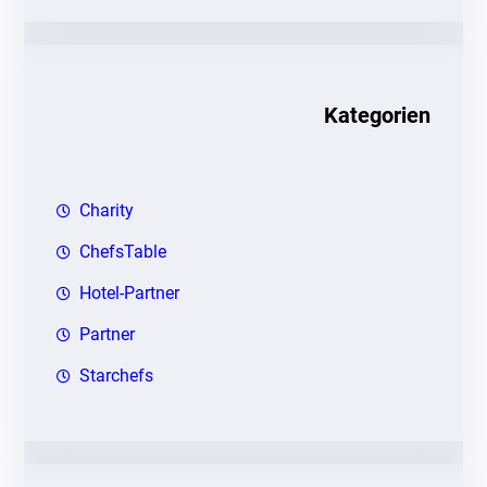
c
h
e
n
Kategorien
Charity
ChefsTable
Hotel-Partner
Partner
Starchefs