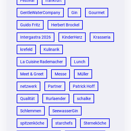
Festival
frankfurt
GentleWaterCompany
Gin
Gourmet
Guido Fritz
Herbert Brockel
Intergastra 2026
KinderHerz
Krasseria
krefeld
Kulinarik
La Cuisine Rademacher
Lunch
Meet & Greet
Messe
Müller
netzwerk
Partner
Patrick Hoff
Qualität
Rurlaender
schalke
Schlemmen
SeewasserGin
spitzenköche
starchefs
Sterneköche