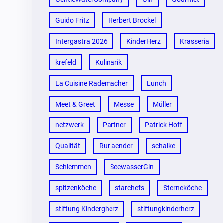
Guido Fritz
Herbert Brockel
Intergastra 2026
KinderHerz
Krasseria
krefeld
Kulinarik
La Cuisine Rademacher
Lunch
Meet & Greet
Messe
Müller
netzwerk
Partner
Patrick Hoff
Qualität
Rurlaender
schalke
Schlemmen
SeewasserGin
spitzenköche
starchefs
Sterneköche
stiftung Kindergherz
stiftungkinderherz