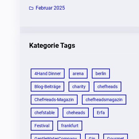
Februar 2025
Kategorie Tags
4Hand Dinner
arena
berlin
Blog-Beiträge
charity
chefheads
ChefHeads-Magazin
chefheadsmagazin
chefstable
cheheads
Erfa
Festival
frankfurt
GentleWaterCompany
Gin
Gourmet