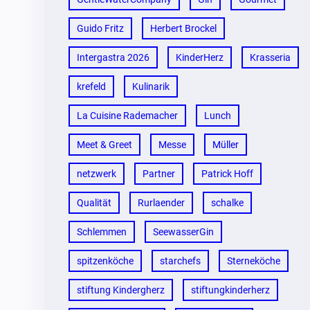
Guido Fritz
Herbert Brockel
Intergastra 2026
KinderHerz
Krasseria
krefeld
Kulinarik
La Cuisine Rademacher
Lunch
Meet & Greet
Messe
Müller
netzwerk
Partner
Patrick Hoff
Qualität
Rurlaender
schalke
Schlemmen
SeewasserGin
spitzenköche
starchefs
Sterneköche
stiftung Kindergherz
stiftungkinderherz