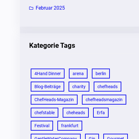
Februar 2025
Kategorie Tags
4Hand Dinner
arena
berlin
Blog-Beiträge
charity
chefheads
ChefHeads-Magazin
chefheadsmagazin
chefstable
cheheads
Erfa
Festival
frankfurt
GentleWaterCompany
Gin
Gourmet