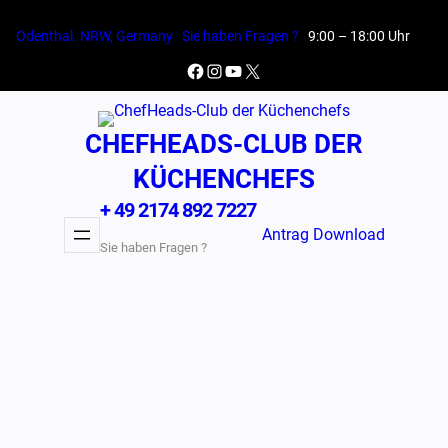
Zum
Odenthal. NRW, Germany
Sie haben Fragen ?
9:00 – 18:00 Uhr
Inhalt
springen
Facebook
Instagram
YouTube
X
CHEFHEADS-CLUB DER
KÜCHENCHEFS
+ 49 2174 892 7227
Antrag Download
Sie haben Fragen ?