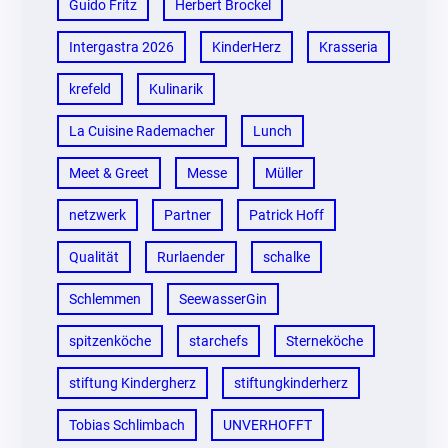
Guido Fritz
Herbert Brockel
Intergastra 2026
KinderHerz
Krasseria
krefeld
Kulinarik
La Cuisine Rademacher
Lunch
Meet & Greet
Messe
Müller
netzwerk
Partner
Patrick Hoff
Qualität
Rurlaender
schalke
Schlemmen
SeewasserGin
spitzenköche
starchefs
Sterneköche
stiftung Kindergherz
stiftungkinderherz
Tobias Schlimbach
UNVERHOFFT