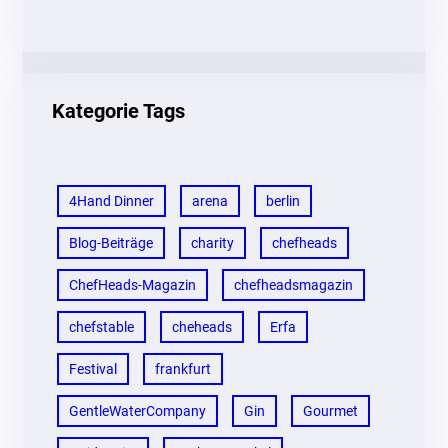
Kategorie Tags
4Hand Dinner
arena
berlin
Blog-Beiträge
charity
chefheads
ChefHeads-Magazin
chefheadsmagazin
chefstable
cheheads
Erfa
Festival
frankfurt
GentleWaterCompany
Gin
Gourmet