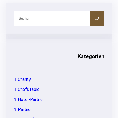
S
u
c
h
e
n
Kategorien
Charity
ChefsTable
Hotel-Partner
Partner