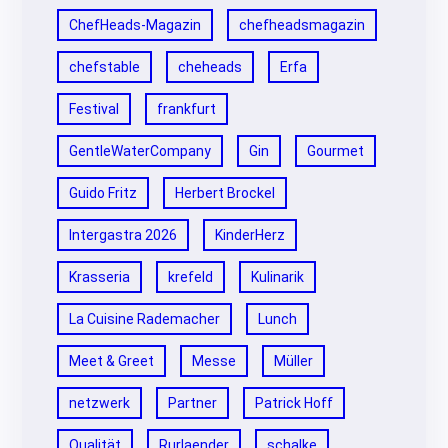
ChefHeads-Magazin
chefheadsmagazin
chefstable
cheheads
Erfa
Festival
frankfurt
GentleWaterCompany
Gin
Gourmet
Guido Fritz
Herbert Brockel
Intergastra 2026
KinderHerz
Krasseria
krefeld
Kulinarik
La Cuisine Rademacher
Lunch
Meet & Greet
Messe
Müller
netzwerk
Partner
Patrick Hoff
Qualität
Rurlaender
schalke