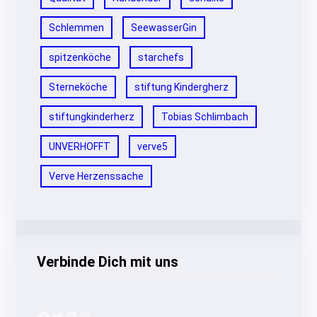
Schlemmen
SeewasserGin
spitzenköche
starchefs
Sterneköche
stiftung Kindergherz
stiftungkinderherz
Tobias Schlimbach
UNVERHOFFT
verve5
Verve Herzenssache
Verbinde Dich mit uns
Facebook
Twitter
LinkedIn
Instagram