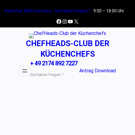
Zum
Odenthal. NRW, Germany
Sie haben Fragen ?
9:00 – 18:00 Uhr
Inhalt
springen
Facebook
Instagram
YouTube
X
CHEFHEADS-CLUB DER
KÜCHENCHEFS
+ 49 2174 892 7227
Antrag Download
Sie haben Fragen ?