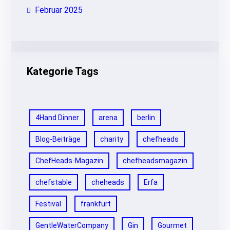
Februar 2025
Kategorie Tags
4Hand Dinner
arena
berlin
Blog-Beiträge
charity
chefheads
ChefHeads-Magazin
chefheadsmagazin
chefstable
cheheads
Erfa
Festival
frankfurt
GentleWaterCompany
Gin
Gourmet