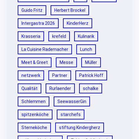
Guido Fritz
Herbert Brockel
Intergastra 2026
KinderHerz
Krasseria
krefeld
Kulinarik
La Cuisine Rademacher
Lunch
Meet & Greet
Messe
Müller
netzwerk
Partner
Patrick Hoff
Qualität
Rurlaender
schalke
Schlemmen
SeewasserGin
spitzenköche
starchefs
Sterneköche
stiftung Kindergherz